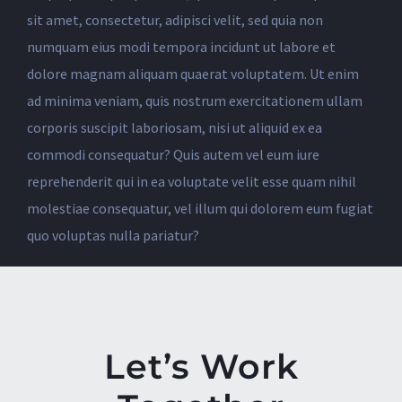
sit amet, consectetur, adipisci velit, sed quia non
numquam eius modi tempora incidunt ut labore et
dolore magnam aliquam quaerat voluptatem. Ut enim
ad minima veniam, quis nostrum exercitationem ullam
corporis suscipit laboriosam, nisi ut aliquid ex ea
commodi consequatur? Quis autem vel eum iure
reprehenderit qui in ea voluptate velit esse quam nihil
molestiae consequatur, vel illum qui dolorem eum fugiat
quo voluptas nulla pariatur?
Let’s Work